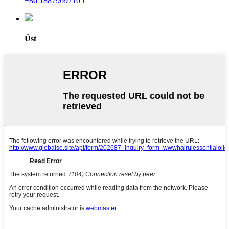
+86 18879697105
Üst