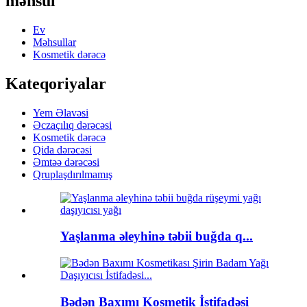
məhsul
Ev
Məhsullar
Kosmetik dərəcə
Kateqoriyalar
Yem Əlavəsi
Əczaçılıq dərəcəsi
Kosmetik dərəcə
Qida dərəcəsi
Əmtəə dərəcəsi
Qruplaşdırılmamış
Yaşlanma əleyhinə təbii buğda q...
Bədən Baxımı Kosmetik İstifadəsi