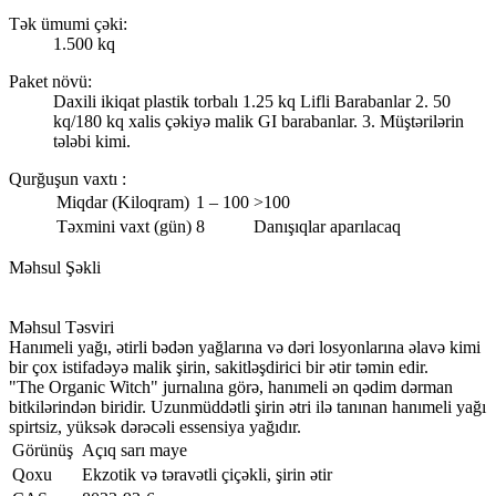
Tək ümumi çəki:
1.500 kq
Paket növü:
Daxili ikiqat plastik torbalı 1.25 kq Lifli Barabanlar 2. 50
kq/180 kq xalis çəkiyə malik GI barabanlar. 3. Müştərilərin
tələbi kimi.
Qurğuşun vaxtı
:
Miqdar (Kiloqram)
1 – 100
>100
Təxmini vaxt (gün)
8
Danışıqlar aparılacaq
Məhsul Şəkli
Məhsul Təsviri
Hanımeli yağı, ətirli bədən yağlarına və dəri losyonlarına əlavə kimi
bir çox istifadəyə malik şirin, sakitləşdirici bir ətir təmin edir.
"The Organic Witch" jurnalına görə, hanımeli ən qədim dərman
bitkilərindən biridir. Uzunmüddətli şirin ətri ilə tanınan hanımeli yağı
spirtsiz, yüksək dərəcəli essensiya yağıdır.
Görünüş
Açıq sarı maye
Qoxu
Ekzotik və təravətli çiçəkli, şirin ətir