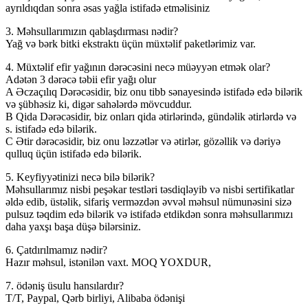
ayrıldıqdan sonra əsas yağla istifadə etməlisiniz
3. Məhsullarımızın qablaşdırması nədir?
Yağ və bərk bitki ekstraktı üçün müxtəlif paketlərimiz var.
4. Müxtəlif efir yağının dərəcəsini necə müəyyən etmək olar?
Adətən 3 dərəcə təbii efir yağı olur
A Əczaçılıq Dərəcəsidir, biz onu tibb sənayesində istifadə edə bilərik
və şübhəsiz ki, digər sahələrdə mövcuddur.
B Qida Dərəcəsidir, biz onları qida ətirlərində, gündəlik ətirlərdə və
s. istifadə edə bilərik.
C Ətir dərəcəsidir, biz onu ləzzətlər və ətirlər, gözəllik və dəriyə
qulluq üçün istifadə edə bilərik.
5. Keyfiyyətinizi necə bilə bilərik?
Məhsullarımız nisbi peşəkar testləri təsdiqləyib və nisbi sertifikatlar
əldə edib, üstəlik, sifariş verməzdən əvvəl məhsul nümunəsini sizə
pulsuz təqdim edə bilərik və istifadə etdikdən sonra məhsullarımızı
daha yaxşı başa düşə bilərsiniz.
6. Çatdırılmamız nədir?
Hazır məhsul, istənilən vaxt. MOQ YOXDUR,
7. ödəniş üsulu hansılardır?
T/T, Paypal, Qərb birliyi, Alibaba ödənişi