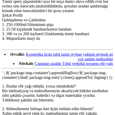
Təmiz sprey şüşəsindəki suya bir neçə damcı əlavə edilib evin hər
yerinə orta dərəcədə püskürdüldükdə, qoxuları aradan qaldırmağa
kömək edən təravətləndirici bir qoxu yaranır.
Şirkət Profili
Qablaşdırma və Çatdırılma
1. 250-1000ml/Alüminium şüşə
2. 25-50 kq/plastik baraban/karton baraban
3. 180 və ya 200 kq/barel (Sinklənmiş dəmir baraban)
4. Müştərilərin istəyi ilə
Əvvəlki:
Kosmetika üçün təbii təmiz reyhan yağının qiyməti ən
çox satılan məhsuldur
Növbəti:
Çapıqları azaldır Təbii yerkökü toxumu efir yağı
' ; $('.package-img-container').append(BigBox) $('.package-img-
container').find('.package-img-entry').clone().appendTo('.bigimg') })
1. Bunlar efir yağı təbiidir, yoxsa sintaktikdir?
Biz istehsalçıyıq və məhsullarımızın əksəriyyəti bitkilər tərəfindən
təbii şəkildə çıxarılır, həlledici və digər materiallar yoxdur.
Təhlükəsiz şəkildə ala bilərsiniz.
2. Məhsullarımız birbaşa dəri üçün istifadə edilə bilərmi?
Xahiş edirik qeyd edək ki, məhsullarımız təmiz efir yağıdır,