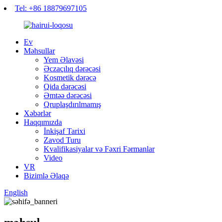
Tel: +86 18879697105
Ev
Məhsullar
Yem Əlavəsi
Əczaçılıq dərəcəsi
Kosmetik dərəcə
Qida dərəcəsi
Əmtəə dərəcəsi
Qruplaşdırılmamış
Xəbərlər
Haqqımızda
İnkişaf Tarixi
Zavod Turu
Kvalifikasiyalar və Fəxri Fərmanlar
Video
VR
Bizimlə Əlaqə
English