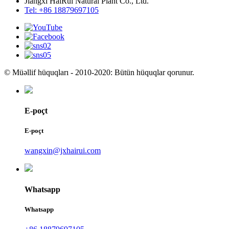
Jiangxi HaiRui Natural Plant Co., Ltd.
Tel: +86 18879697105
© Müəllif hüquqları - 2010-2020: Bütün hüquqlar qorunur.
E-poçt
E-poçt
wangxin@jxhairui.com
Whatsapp
Whatsapp