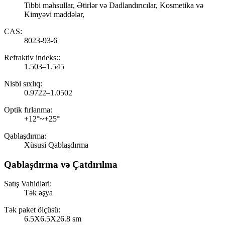
Tibbi məhsullar, Ətirlər və Dadlandırıcılar, Kosmetika və
Kimyəvi maddələr,
CAS:
8023-93-6
Refraktiv indeks::
1.503–1.545
Nisbi sıxlıq:
0.9722–1.0502
Optik fırlanma:
+12°~+25°
Qablaşdırma:
Xüsusi Qablaşdırma
Qablaşdırma və Çatdırılma
Satış Vahidləri:
Tək əşya
Tək paket ölçüsü:
6.5X6.5X26.8 sm