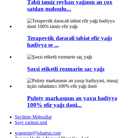
Təbii təmiz reyhan yağının ən çox
satılan məhsulu...
Terapevtik dərəcəli təbiət efir yağı
hədiyyə se ...
Şəxsi etiketli rozmarin saç yağı
Puloty markasının ən yaxşı hədiyyə
100% efir yağı dəsti...
Seçilmiş Məhsullar
Sayt xəritəsi.xml
wangxin@jxhairui.com