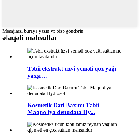
Mesajınızı buraya yazın və bizə göndərin
əlaqəli məhsullar
Təbii ekstrakt üzvi yeməli qoz yağı
yaxşı ...
Kosmetik Dəri Baxımı Təbii
Maqnoliya denudata Hy...