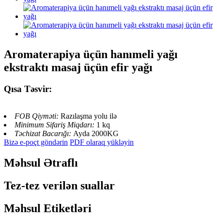
Aromaterapiya üçün hanımeli yağı
ekstraktı masaj üçün efir yağı
Qısa Təsvir:
FOB Qiyməti:
Razılaşma yolu ilə
Minimum Sifariş Miqdarı:
1 kq
Təchizat Bacarığı:
Ayda 2000KG
Bizə e-poçt göndərin
PDF olaraq yükləyin
Məhsul Ətraflı
Tez-tez verilən suallar
Məhsul Etiketləri