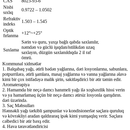
CAS
8023-93-6
Nisbi
0.9722 – 1.0502
sıxlıq
Refraktiv
1.503 – 1.545
indeks
Optik
+12°~+25°
fırlanma
Sərin və quru, yaxşı bağlı qabda saxlanılır,
nəmdən və güclü işıqdan/istilikdən uzaq
Saxlama
saxlayın, düzgün saxlanıldıqda 2 il raf
ömrü.
Kommunal xidmətlər
1. Balqabaq yağı, ətirli bədən yağlarına, dəri losyonlarına, sabunlara,
potpurrilərə, ətirli şamlara, masaj yağlarına və vanna yağlarına əlavə
kimi bir çox istifadəyə malik şirin, sakitləşdirici bir ətir təmin edir.
Aromaterapiya
2. Hamamda bir neçə damcı hanımeli yağı ilə xoşbəxtlik hissi verin
və ya hamarlamaq üçün bir neçə damcı ətirsiz losyonla qarışdırın.
dəri üzərində.
3. Saç Məhsulları
Hənnəkli yağı tərkibli şampunlar və kondisionerlər saçlara quruluq
və kövrəkliyi aradan qaldıraraq ipək kimi yumşaqlıq verir. Saçlara
cəlbedici bir ətir bəxş edir.
4. Hava təravətləndiricisi