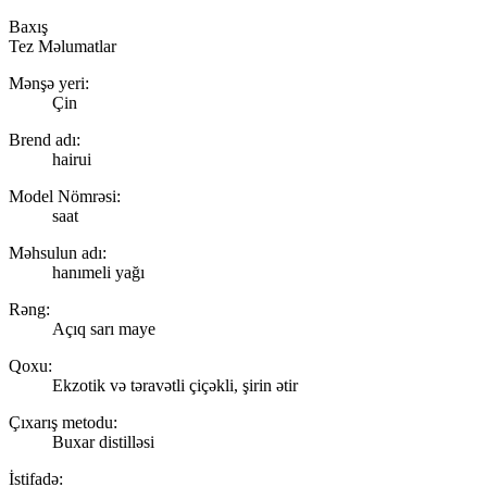
Baxış
Tez Məlumatlar
Mənşə yeri:
Çin
Brend adı:
hairui
Model Nömrəsi:
saat
Məhsulun adı:
hanımeli yağı
Rəng:
Açıq sarı maye
Qoxu:
Ekzotik və təravətli çiçəkli, şirin ətir
Çıxarış metodu:
Buxar distilləsi
İstifadə: