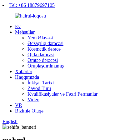
Tel: +86 18879697105
Ev
Məhsullar
Yem Əlavəsi
Əczaçılıq dərəcəsi
Kosmetik dərəcə
Qida dərəcəsi
Əmtəə dərəcəsi
Qruplaşdırılmamış
Xəbərlər
Haqqımızda
İnkişaf Tarixi
Zavod Turu
Kvalifikasiyalar və Fəxri Fərmanlar
Video
VR
Bizimlə Əlaqə
English