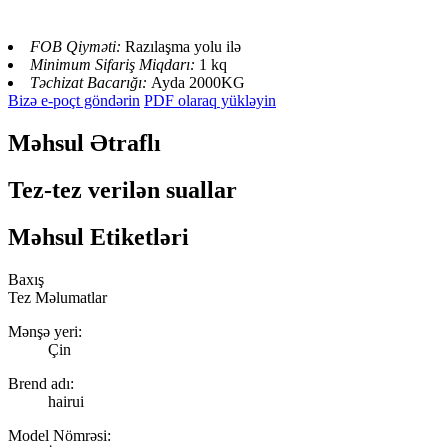
FOB Qiyməti:
Razılaşma yolu ilə
Minimum Sifariş Miqdarı:
1 kq
Təchizat Bacarığı:
Ayda 2000KG
Bizə e-poçt göndərin
PDF olaraq yükləyin
Məhsul Ətraflı
Tez-tez verilən suallar
Məhsul Etiketləri
Baxış
Tez Məlumatlar
Mənşə yeri:
Çin
Brend adı:
hairui
Model Nömrəsi: