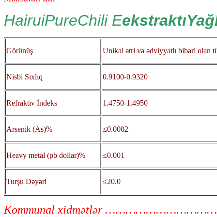
HairuiPureChili E
ekstraktıYağl
Görünüş
Unikal ətri və ədviyyatlı bibəri olan 
Nisbi Sıxlıq
0.9100-0.9320
Refraktiv İndeks
1.4750-1.4950
Arsenik (As)%
≤0.0002
Heavy metal (pb dollar)%
≤0.001
Turşu Dəyəri
≤20.0
Kommunal xidmətlər …………………