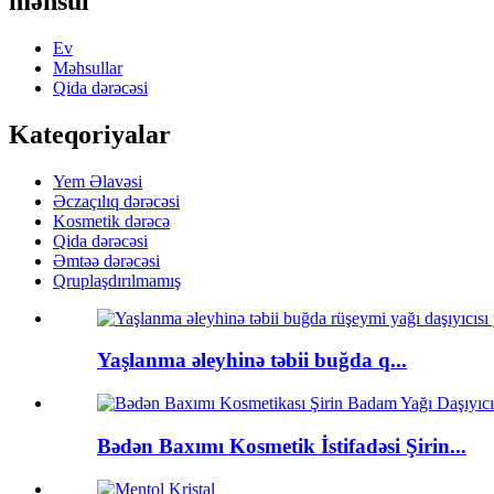
məhsul
Ev
Məhsullar
Qida dərəcəsi
Kateqoriyalar
Yem Əlavəsi
Əczaçılıq dərəcəsi
Kosmetik dərəcə
Qida dərəcəsi
Əmtəə dərəcəsi
Qruplaşdırılmamış
Yaşlanma əleyhinə təbii buğda q...
Bədən Baxımı Kosmetik İstifadəsi Şirin...