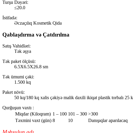
Turşu Dəyəri:
≤20.0
İstifadə:
Əczaçılıq Kosmetik Qida
Qablaşdırma və Çatdırılma
Satış Vahidləri:
Tək əşya
Tək paket ölçüsü:
6.5X6.5X26.8 sm
Tək ümumi çəki:
1.500 kq
Paket növü:
50 kq/180 kq xalis çəkiyə malik daxili ikiqat plastik torbalı 25 
Qurğuşun vaxtı
:
Miqdar (Kiloqram)
1 – 100
101 – 300
>300
Təxmini vaxt (gün)
8
10
Danışıqlar aparılacaq
Məhsulun adı