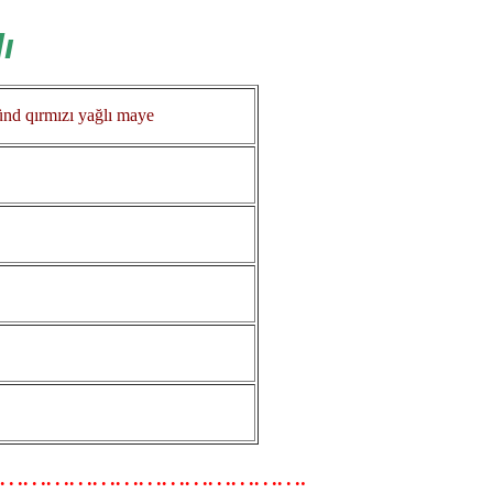
ı
tünd qırmızı yağlı maye
…………………………………………….