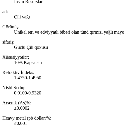
İnsan Resursları
ad:
Çili yağı
Görünüş:
Unikal ətri və ədviyyatlı bibəri olan tünd qırmızı yağlı maye
sifariş:
Güclü Çili qoxusu
Xüsusiyyətlər:
10% Kapsaisin
Refraktiv İndeks:
1.4750-1.4950
Nisbi Sıxlıq:
0.9100-0.9320
Arsenik (As)%:
≤0.0002
Heavy metal (pb dollar)%:
≤0.001