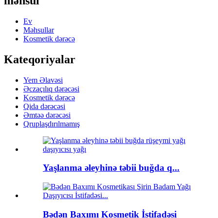
məhsul
Ev
Məhsullar
Kosmetik dərəcə
Kateqoriyalar
Yem Əlavəsi
Əczaçılıq dərəcəsi
Kosmetik dərəcə
Qida dərəcəsi
Əmtəə dərəcəsi
Qruplaşdırılmamış
Yaşlanma əleyhinə təbii buğda q...
Bədən Baxımı Kosmetik İstifadəsi