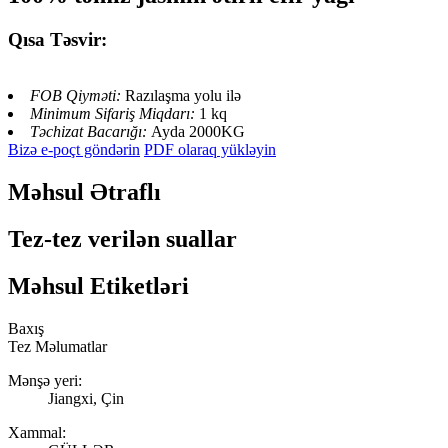
Qısa Təsvir:
FOB Qiyməti:
Razılaşma yolu ilə
Minimum Sifariş Miqdarı:
1 kq
Təchizat Bacarığı:
Ayda 2000KG
Bizə e-poçt göndərin
PDF olaraq yükləyin
Məhsul Ətraflı
Tez-tez verilən suallar
Məhsul Etiketləri
Baxış
Tez Məlumatlar
Mənşə yeri:
Jiangxi, Çin
Xammal: