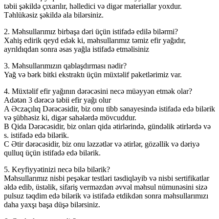
təbii şəkildə çıxarılır, həlledici və digər materiallar yoxdur.
Təhlükəsiz şəkildə ala bilərsiniz.
2. Məhsullarımız birbaşa dəri üçün istifadə edilə bilərmi?
Xahiş edirik qeyd edək ki, məhsullarımız təmiz efir yağıdır,
ayrıldıqdan sonra əsas yağla istifadə etməlisiniz
3. Məhsullarımızın qablaşdırması nədir?
Yağ və bərk bitki ekstraktı üçün müxtəlif paketlərimiz var.
4. Müxtəlif efir yağının dərəcəsini necə müəyyən etmək olar?
Adətən 3 dərəcə təbii efir yağı olur
A Əczaçılıq Dərəcəsidir, biz onu tibb sənayesində istifadə edə bilərik
və şübhəsiz ki, digər sahələrdə mövcuddur.
B Qida Dərəcəsidir, biz onları qida ətirlərində, gündəlik ətirlərdə və
s. istifadə edə bilərik.
C Ətir dərəcəsidir, biz onu ləzzətlər və ətirlər, gözəllik və dəriyə
qulluq üçün istifadə edə bilərik.
5. Keyfiyyətinizi necə bilə bilərik?
Məhsullarımız nisbi peşəkar testləri təsdiqləyib və nisbi sertifikatlar
əldə edib, üstəlik, sifariş verməzdən əvvəl məhsul nümunəsini sizə
pulsuz təqdim edə bilərik və istifadə etdikdən sonra məhsullarımızı
daha yaxşı başa düşə bilərsiniz.