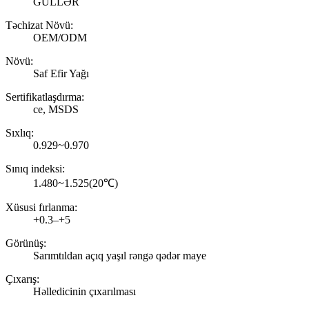
GÜLLƏR
Təchizat Növü:
OEM/ODM
Növü:
Saf Efir Yağı
Sertifikatlaşdırma:
ce, MSDS
Sıxlıq:
0.929~0.970
Sınıq indeksi:
1.480~1.525(20℃)
Xüsusi fırlanma:
+0.3–+5
Görünüş:
Sarımtıldan açıq yaşıl rəngə qədər maye
Çıxarış:
Həlledicinin çıxarılması