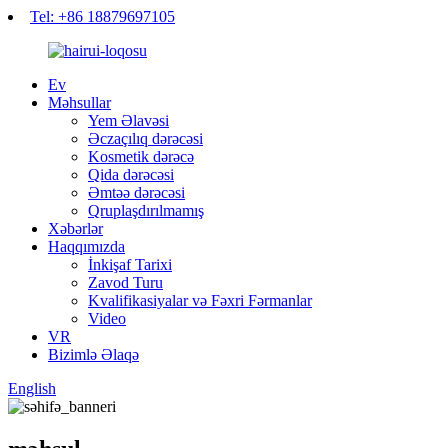
Tel: +86 18879697105
Ev
Məhsullar
Yem Əlavəsi
Əczaçılıq dərəcəsi
Kosmetik dərəcə
Qida dərəcəsi
Əmtəə dərəcəsi
Qruplaşdırılmamış
Xəbərlər
Haqqımızda
İnkişaf Tarixi
Zavod Turu
Kvalifikasiyalar və Fəxri Fərmanlar
Video
VR
Bizimlə Əlaqə
English