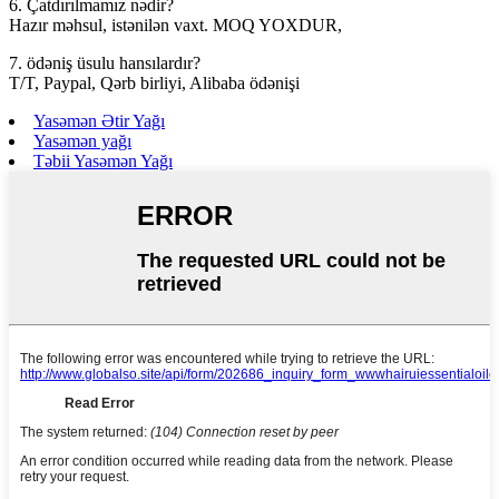
6. Çatdırılmamız nədir?
Hazır məhsul, istənilən vaxt. MOQ YOXDUR,
7. ödəniş üsulu hansılardır?
T/T, Paypal, Qərb birliyi, Alibaba ödənişi
Yasəmən Ətir Yağı
Yasəmən yağı
Təbii Yasəmən Yağı