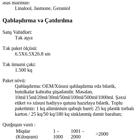
əsas məzmun:
Linalool, Jasmone, Geraniol
Qablaşdırma və Çatdırılma
Satış Vahidləri:
Tək əşya
Tək paket ölçüsü:
6.5X6.5X26.8 sm
Tək ümumi çəki:
1.500 kq
Paket növü:
Qablaşdırma: OEM/Xüsusi qablaşdırma edə bilərik,
butulkalar kəhrəba şüşədəndir. Məsələn,
10ml/15ml/20ml/30ml/50ml/100ml/500ml/1000ml. Şəxsi
etiket və xüsusi hədiyyə qutusu hazırlaya bilərik. Toplu
paketimiz: 1 kq alüminium qabıqlı barel; 25 kq plastik torbalı
karton / 25 kq/50 kq/180 kq sinklənmiş dəmir baraban;
Qurğuşun vaxtı
:
Miqdar
1 –
1001 –
>2000
(Kiloqram)
1000
2000