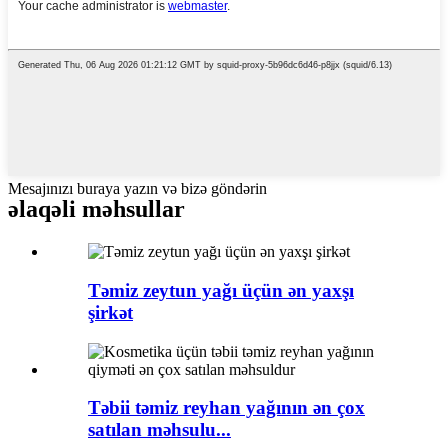
Mesajınızı buraya yazın və bizə göndərin
əlaqəli məhsullar
Təmiz zeytun yağı üçün ən yaxşı
şirkət
Təbii təmiz reyhan yağının ən çox
satılan məhsulu...