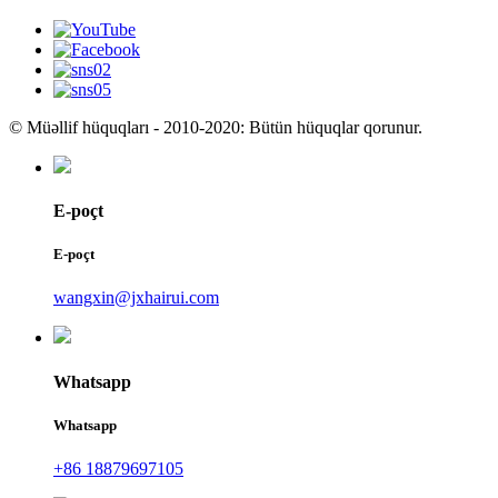
© Müəllif hüquqları - 2010-2020: Bütün hüquqlar qorunur.
E-poçt
E-poçt
wangxin@jxhairui.com
Whatsapp
Whatsapp
+86 18879697105