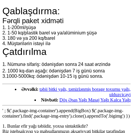
Qablaşdırma:
Fərqli paket xidməti
1. 1-200ml/şüşə
2. 1-50 kq/plastik barel və ya/alüminium şüşə
3. 180 və ya 200 kq/barel
4. Müştərilərin istəyi ilə
Çatdırılma
1. Nümunə sifariş: ödənişdən sonra 24 saat ərzində
2. 1000 kq-dan aşağı: ödənişdən 7 iş günü sonra
3.1000-5000kq: ödənişdən 10-15 iş günü sonra.
Əvvəlki:
təbii bitki yağı, təmizlənmiş borage toxumu yağı,
ulduzçiçəyi
Növbəti:
Döş Əsas Yağı Masaj Yağı Kalça Yağı
' ; $('.package-img-container').append(BigBox) $('.package-img-
container').find('.package-img-entry').clone().appendTo('.bigimg') })
1. Bunlar efir yağı təbiidir, yoxsa sintaktikdir?
Biz istehsalçıyıq və məhsullarımızın əksəriyyəti bitkilər tərəfindən