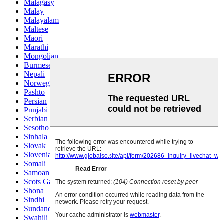
Malagasy
Malay
Malayalam
Maltese
Maori
Marathi
Mongolian
Burmese
Nepali
Norwegian
Pashto
Persian
Punjabi
Serbian
Sesotho
Sinhala
Slovak
Slovenian
Somali
Samoan
Scots Gaelic
Shona
Sindhi
Sundanese
Swahili