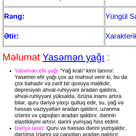
Rəng:
Yüngül S
Ətir:
Xarakter
Məlumat
Yasəmən yağı
:
Yasəmən efir yağı
"Yağ kralı" kimi tanınır.
Yasemin efir yağı çox az məhsul verir ki, bu da
çox bahadır və zərif bir qoxuya malikdir,
depresiyalı əhval-ruhiyyəni aradan qaldıra,
əhval-ruhiyyəni yüksəldə, özünə inamı artıra
bilər, quru dəriyə yaxşı qulluq edir, su, yağ və
həssas vəziyyətləri aradan qaldırır, uzanma
izlərini və çapıqları aradan qaldırır, dərinin
elastikliyini artırır, dərini yumşaq hiss etdirir.
Dəriyə təsiri:
Quru və həssas dərini yumşaldır,
dartılma izlərini və çapıqları aradan qaldırır,