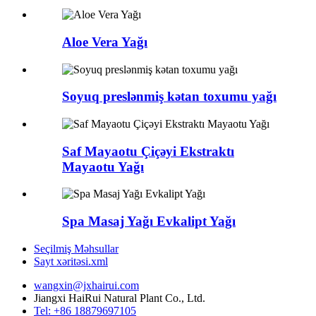
Aloe Vera Yağı
Soyuq preslənmiş kətan toxumu yağı
Saf Mayaotu Çiçəyi Ekstraktı
Mayaotu Yağı
Spa Masaj Yağı Evkalipt Yağı
Seçilmiş Məhsullar
Sayt xəritəsi.xml
wangxin@jxhairui.com
Jiangxi HaiRui Natural Plant Co., Ltd.
Tel: +86 18879697105