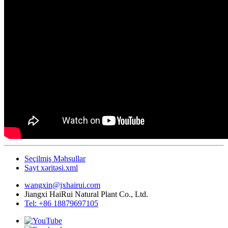
Seçilmiş Məhsullar
Sayt xəritəsi.xml
wangxin@jxhairui.com
Jiangxi HaiRui Natural Plant Co., Ltd.
Tel: +86 18879697105