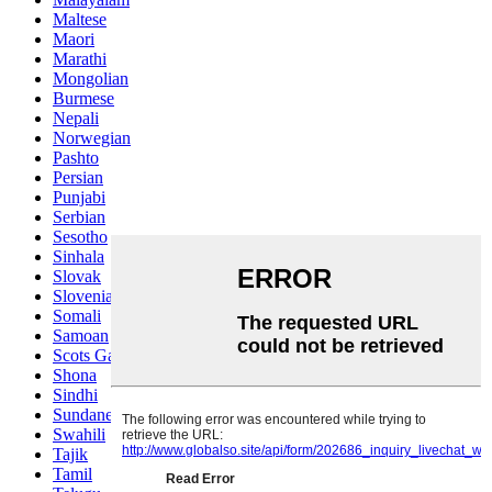
Maltese
Maori
Marathi
Mongolian
Burmese
Nepali
Norwegian
Pashto
Persian
Punjabi
Serbian
Sesotho
Sinhala
Slovak
Slovenian
Somali
Samoan
Scots Gaelic
Shona
Sindhi
Sundanese
Swahili
Tajik
Tamil