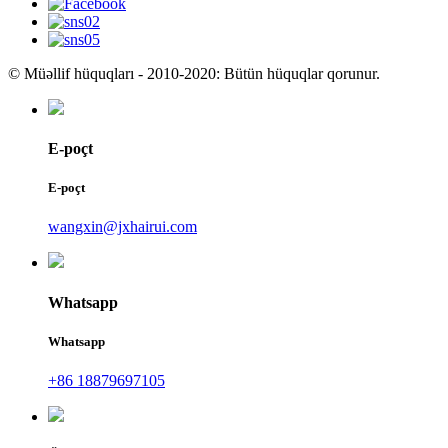
© Müəllif hüquqları - 2010-2020: Bütün hüquqlar qorunur.
E-poçt
E-poçt
wangxin@jxhairui.com
Whatsapp
Whatsapp
+86 18879697105