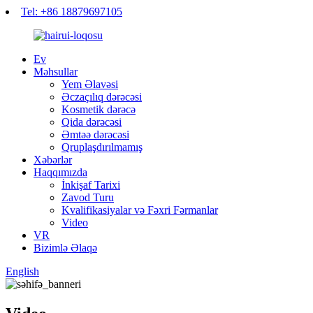
Tel: +86 18879697105
Ev
Məhsullar
Yem Əlavəsi
Əczaçılıq dərəcəsi
Kosmetik dərəcə
Qida dərəcəsi
Əmtəə dərəcəsi
Qruplaşdırılmamış
Xəbərlər
Haqqımızda
İnkişaf Tarixi
Zavod Turu
Kvalifikasiyalar və Fəxri Fərmanlar
Video
VR
Bizimlə Əlaqə
English