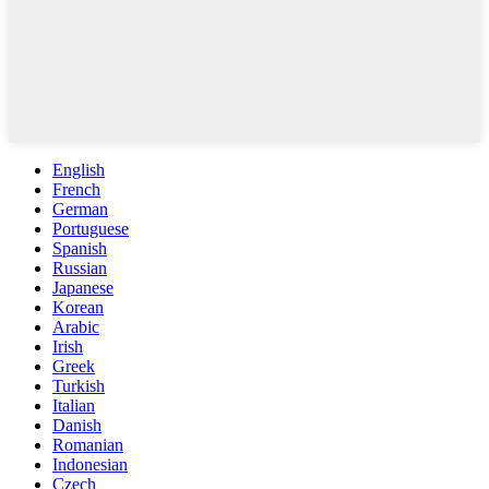
English
French
German
Portuguese
Spanish
Russian
Japanese
Korean
Arabic
Irish
Greek
Turkish
Italian
Danish
Romanian
Indonesian
Czech