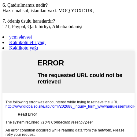
6. Çatdırılmamız nədir?
Hazır məhsul, istənilən vaxt. MOQ YOXDUR,
7. ödəniş üsulu hansılardır?
T/T, Paypal, Qərb birliyi, Alibaba ödənişi
yem əlavəsi
Kəklikotu efir yağı
Kəklikotu yağı