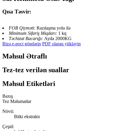
Qısa Təsvir:
FOB Qiyməti:
Razılaşma yolu ilə
Minimum Sifariş Miqdarı:
1 kq
Təchizat Bacarığı:
Ayda 2000KG
Bizə e-poçt göndərin
PDF olaraq yükləyin
Məhsul Ətraflı
Tez-tez verilən suallar
Məhsul Etiketləri
Baxış
Tez Məlumatlar
Növü:
Bitki ekstraktı
Çeşid: