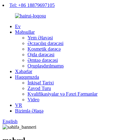
Tel: +86 18879697105
Ev
Məhsullar
Yem Əlavəsi
Əczaçılıq dərəcəsi
Kosmetik dərəcə
Qida dərəcəsi
Əmtəə dərəcəsi
Qruplaşdırılmamış
Xəbərlər
Haqqımızda
İnkişaf Tarixi
Zavod Turu
Kvalifikasiyalar və Fəxri Fərmanlar
Video
VR
Bizimlə Əlaqə
English