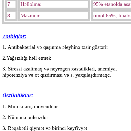
7
Həllolma:
95% etanolda asan
8
Məzmun:
timol 65%, linal
Tətbiqlər:
1. Antibakterial və qaşınma əleyhinə təsir göstərir
2.Yağsızlığı həll etmək
3. Stressi azaltmaq və neyrogen xəstəlikləri, anemiya,
hipotenziya və ot qızdırması və s. yaxşılaşdırmaq
c.
Üstünlüklər:
1. Mini sifariş mövcuddur
2. Nümunə pulsuzdur
3. Rəqabətli qiymət və birinci keyfiyyət