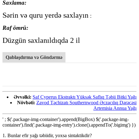
Saxlama:
Sərin və quru yerdə saxlayın
:
Raf ömrü:
Düzgün saxlanıldıqda 2 il
Qablaşdırma və Göndərmə
Əvvəlki:
Saf Cyperus Ekstraktı Yüksək Saflıq Təbii Bitki Yağı
Növbəti:
Zavod Təchizatı Southernwood Əczaçılıq Dərəcəsi
Artemisia Annua Yağı
' ; $('.package-img-container').append(BigBox) $('.package-img-
container').find('.package-img-entry').clone().appendTo('.bigimg') })
1. Bunlar efir yağı təbiidir, yoxsa sintaktikdir?