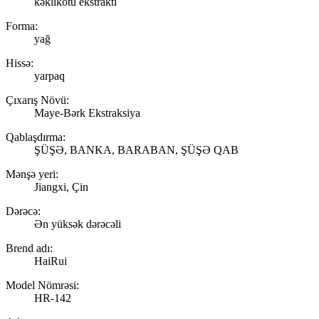
kəklikotu ekstraktı
Forma:
yağ
Hissə:
yarpaq
Çıxarış Növü:
Maye-Bərk Ekstraksiya
Qablaşdırma:
ŞÜŞƏ, BANKA, BARABAN, ŞÜŞƏ QAB
Mənşə yeri:
Jiangxi, Çin
Dərəcə:
Ən yüksək dərəcəli
Brend adı:
HaiRui
Model Nömrəsi:
HR-142