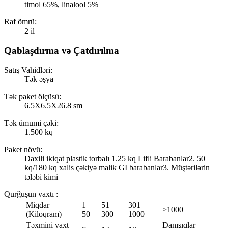
timol 65%, linalool 5%
Raf ömrü:
2 il
Qablaşdırma və Çatdırılma
Satış Vahidləri:
Tək əşya
Tək paket ölçüsü:
6.5X6.5X26.8 sm
Tək ümumi çəki:
1.500 kq
Paket növü:
Daxili ikiqat plastik torbalı 1.25 kq Lifli Barabanlar2. 50
kq/180 kq xalis çəkiyə malik GI barabanlar3. Müştərilərin
tələbi kimi
Qurğuşun vaxtı
:
Miqdar
1 –
51 –
301 –
>1000
(Kiloqram)
50
300
1000
Təxmini vaxt
Danışıqlar