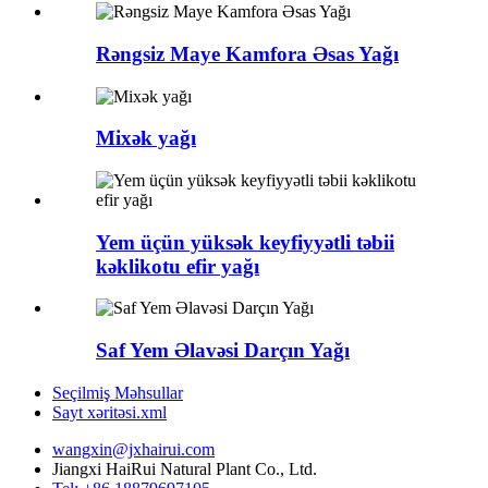
Rəngsiz Maye Kamfora Əsas Yağı
Mixək yağı
Yem üçün yüksək keyfiyyətli təbii
kəklikotu efir yağı
Saf Yem Əlavəsi Darçın Yağı
Seçilmiş Məhsullar
Sayt xəritəsi.xml
wangxin@jxhairui.com
Jiangxi HaiRui Natural Plant Co., Ltd.