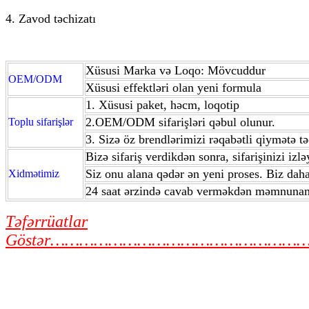
4. Zavod təchizatı
Xüsusi Marka və Loqo: Mövcuddur
OEM/ODM
Xüsusi effektləri olan yeni formula
1. Xüsusi paket, həcm, loqotip
2.OEM/ODM sifarişləri qəbul olunur.
Toplu sifarişlər
3. Sizə öz brendlərimizi rəqabətli qiymətə t
Bizə sifariş verdikdən sonra, sifarişinizi iz
Siz onu alana qədər ən yeni proses. Biz dah
Xidmətimiz
24 saat ərzində cavab verməkdən məmnuna
Təfərrüatlar
Göstər…………………………………………