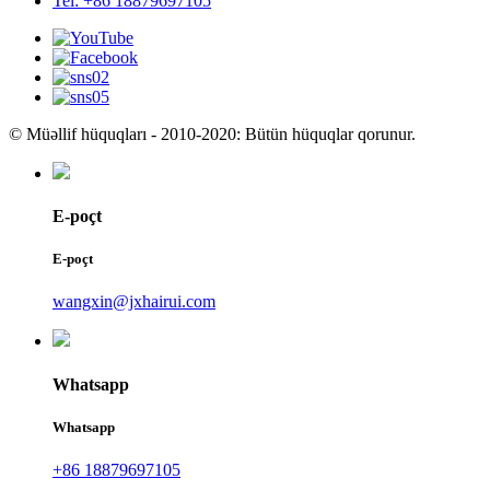
Tel: +86 18879697105
© Müəllif hüquqları - 2010-2020: Bütün hüquqlar qorunur.
E-poçt
E-poçt
wangxin@jxhairui.com
Whatsapp
Whatsapp
+86 18879697105