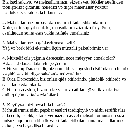
Biz istehsalçıyıq və məhsullarımızın əksəriyyəti bitkilər tərəfindən
təbii şəkildə çıxarılır, həlledici və digər materiallar yoxdur.
Təhlükəsiz şəkildə ala bilərsiniz.
2. Məhsullarımız birbaşa dəri üçün istifadə edilə bilərmi?
Xahiş edirik qeyd edək ki, məhsullarımız təmiz efir yağıdır,
ayrıldıqdan sonra əsas yağla istifadə etməlisiniz
3. Məhsullarımızın qablaşdırması nədir?
Yağ və bərk bitki ekstraktı üçün müxtəlif paketlərimiz var.
4. Müxtəlif efir yağının dərəcəsini necə müəyyən etmək olar?
Adətən 3 dərəcə təbii efir yağı olur
A Əczaçılıq Dərəcəsidir, biz onu tibb sənayesində istifadə edə bilərik
və şübhəsiz ki, digər sahələrdə mövcuddur.
B Qida Dərəcəsidir, biz onları qida ətirlərində, gündəlik ətirlərdə və
s. istifadə edə bilərik.
C Ətir dərəcəsidir, biz onu ləzzətlər və ətirlər, gözəllik və dəriyə
qulluq üçün istifadə edə bilərik.
5. Keyfiyyətinizi necə bilə bilərik?
Məhsullarımız nisbi peşəkar testləri təsdiqləyib və nisbi sertifikatlar
əldə edib, üstəlik, sifariş verməzdən əvvəl məhsul nümunəsini sizə
pulsuz təqdim edə bilərik və istifadə etdikdən sonra məhsullarımızı
daha yaxşı başa düşə bilərsiniz.