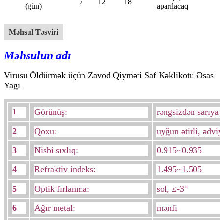
7
12
18
(gün)
aparılacaq
Məhsul Təsviri
Məhsulun adı
Virusu Öldürmək üçün Zavod Qiyməti Saf Kəklikotu Əsas
Yağı
1
Görünüş:
rəngsizdən sarıy
2
Qoxu:
uyğun ətirli, ədvi
3
Nisbi sıxlıq:
0.915~0.935
4
Refraktiv indeks:
1.495~1.505
5
Optik fırlanma:
sol, ≤-3°
6
Ağır metal:
mənfi