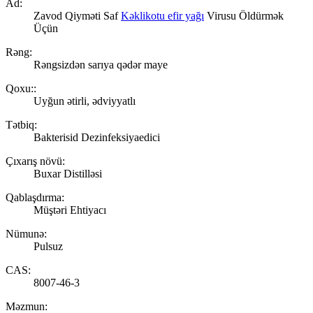
Ad:
Zavod Qiyməti Saf
Kəklikotu efir yağı
Virusu Öldürmək
Üçün
Rəng:
Rəngsizdən sarıya qədər maye
Qoxu::
Uyğun ətirli, ədviyyatlı
Tətbiq:
Bakterisid Dezinfeksiyaedici
Çıxarış növü:
Buxar Distilləsi
Qablaşdırma:
Müştəri Ehtiyacı
Nümunə:
Pulsuz
CAS:
8007-46-3
Məzmun: