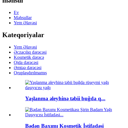
məhsul
Ev
Məhsullar
Yem Əlavəsi
Kateqoriyalar
Yem Əlavəsi
Əczaçılıq dərəcəsi
Kosmetik dərəcə
Qida dərəcəsi
Əmtəə dərəcəsi
Qruplaşdırılmamış
Yaşlanma əleyhinə təbii buğda q...
Bədən Baxımı Kosmetik İstifadəsi