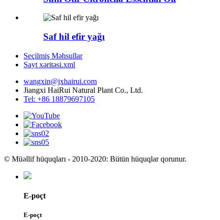
Saf hil efir yağı
Seçilmiş Məhsullar
Sayt xəritəsi.xml
wangxin@jxhairui.com
Jiangxi HaiRui Natural Plant Co., Ltd.
Tel: +86 18879697105
© Müəllif hüquqları - 2010-2020: Bütün hüquqlar qorunur.
E-poçt
E-poçt