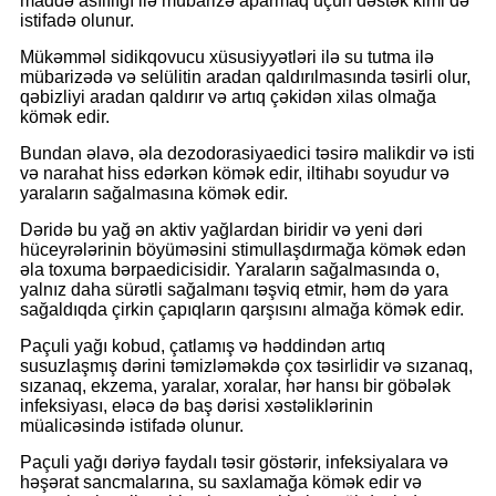
maddə asılılığı ilə mübarizə aparmaq üçün dəstək kimi də
istifadə olunur.
Mükəmməl sidikqovucu xüsusiyyətləri ilə su tutma ilə
mübarizədə və selülitin aradan qaldırılmasında təsirli olur,
qəbizliyi aradan qaldırır və artıq çəkidən xilas olmağa
kömək edir.
Bundan əlavə, əla dezodorasiyaedici təsirə malikdir və isti
və narahat hiss edərkən kömək edir, iltihabı soyudur və
yaraların sağalmasına kömək edir.
Dəridə bu yağ ən aktiv yağlardan biridir və yeni dəri
hüceyrələrinin böyüməsini stimullaşdırmağa kömək edən
əla toxuma bərpaedicisidir. Yaraların sağalmasında o,
yalnız daha sürətli sağalmanı təşviq etmir, həm də yara
sağaldıqda çirkin çapıqların qarşısını almağa kömək edir.
Paçuli yağı kobud, çatlamış və həddindən artıq
susuzlaşmış dərini təmizləməkdə çox təsirlidir və sızanaq,
sızanaq, ekzema, yaralar, xoralar, hər hansı bir göbələk
infeksiyası, eləcə də baş dərisi xəstəliklərinin
müalicəsində istifadə olunur.
Paçuli yağı dəriyə faydalı təsir göstərir, infeksiyalara və
həşərat sancmalarına, su saxlamağa kömək edir və