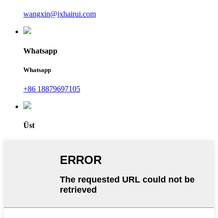
wangxin@jxhairui.com
Whatsapp
Whatsapp
+86 18879697105
Üst