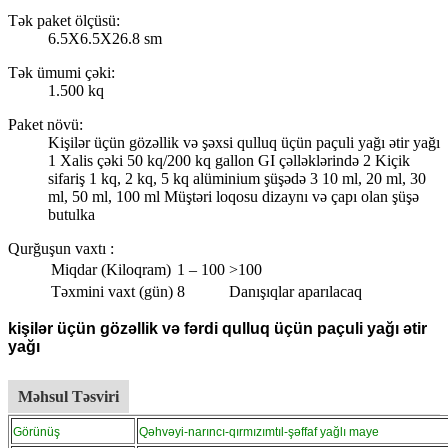
Tək paket ölçüsü:
6.5X6.5X26.8 sm
Tək ümumi çəki:
1.500 kq
Paket növü:
Kişilər üçün gözəllik və şəxsi qulluq üçün paçuli yağı ətir yağı
1 Xalis çəki 50 kq/200 kq gallon GI çəlləklərində 2 Kiçik
sifariş 1 kq, 2 kq, 5 kq alüminium şüşədə 3 10 ml, 20 ml, 30
ml, 50 ml, 100 ml Müştəri loqosu dizaynı və çapı olan şüşə
butulka
Qurğuşun vaxtı
:
Miqdar (Kiloqram)
1 – 100
>100
Təxmini vaxt (gün)
8
Danışıqlar aparılacaq
kişilər üçün gözəllik və fərdi qulluq üçün paçuli yağı ətir
yağı
Məhsul Təsviri
Görünüş
Qəhvəyi-narıncı-qırmızımtıl-şəffaf yağlı maye