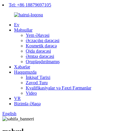
Tel: +86 18879697105
Ev
Məhsullar
Yem Əlavəsi
Əczaçılıq dərəcəsi
Kosmetik dərəcə
Qida dərəcəsi
Əmtəə dərəcəsi
Qruplaşdırılmamış
Xəbərlər
Haqqımızda
İnkişaf Tarixi
Zavod Turu
Kvalifikasiyalar və Fəxri Fərmanlar
Video
VR
Bizimlə Əlaqə
English