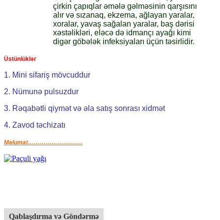
çirkin çapıqlar əmələ gəlməsinin qarşısını
alır və sızanaq, ekzema, ağlayan yaralar,
xoralar, yavaş sağalan yaralar, baş dərisi
xəstəlikləri, eləcə də idmançı ayağı kimi
digər göbələk infeksiyaları üçün təsirlidir.
Üstünlüklər
1. Mini sifariş mövcuddur
2. Nümunə pulsuzdur
3. Rəqabətli qiymət və əla satış sonrası xidmət
4. Zavod təchizatı
Məlumat……………………….
Qablaşdırma və Göndərmə