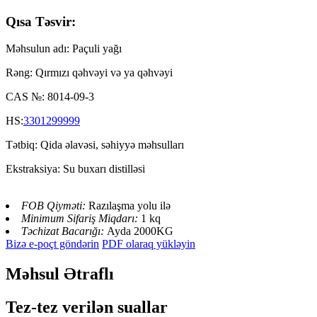
Qısa Təsvir:
Məhsulun adı: Paçuli yağı
Rəng: Qırmızı qəhvəyi və ya qəhvəyi
CAS №: 8014-09-3
HS:
3301299999
Tətbiq: Qida əlavəsi, səhiyyə məhsulları
Ekstraksiya: Su buxarı distilləsi
FOB Qiyməti:
Razılaşma yolu ilə
Minimum Sifariş Miqdarı:
1 kq
Təchizat Bacarığı:
Ayda 2000KG
Bizə e-poçt göndərin
PDF olaraq yükləyin
Məhsul Ətraflı
Tez-tez verilən suallar