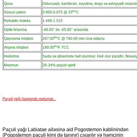
Qoxu
Oduncaqlı, kamforalı, soyutma, terpy və
ədviyyatlı nüansla
bu
Xüsusi çəkisi
0.950-0.975 @ 25
C
Refraktiv İndeks
1.499-1.515
Optik fırlanma
-48.00° ilə -65.00° arasında
bu
Qaynama nöqtəsi
287.00
C @ 760.00 mm civə sütunu
bu
Alışma nöqtəsi
190.00
F. TCC
Həllolma
Suda və qliserində həll olunmur. Həll olur
parafin, fiksas
Məzmun
26-34% paçuli spirti
Paçuli yağı haqqında məlumat...
Paçuli yağı Labiatae ailəsinə aid Pogostemon kablinindən
(Pogostemon paçuli kimi də tanınır) çıxarılır və həmçinin