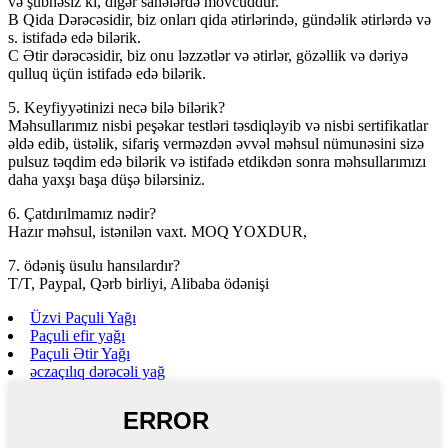
və şübhəsiz ki, digər sahələrdə mövcuddur.
B Qida Dərəcəsidir, biz onları qida ətirlərində, gündəlik ətirlərdə və
s. istifadə edə bilərik.
C Ətir dərəcəsidir, biz onu ləzzətlər və ətirlər, gözəllik və dəriyə
qulluq üçün istifadə edə bilərik.
5. Keyfiyyətinizi necə bilə bilərik?
Məhsullarımız nisbi peşəkar testləri təsdiqləyib və nisbi sertifikatlar
əldə edib, üstəlik, sifariş verməzdən əvvəl məhsul nümunəsini sizə
pulsuz təqdim edə bilərik və istifadə etdikdən sonra məhsullarımızı
daha yaxşı başa düşə bilərsiniz.
6. Çatdırılmamız nədir?
Hazır məhsul, istənilən vaxt. MOQ YOXDUR,
7. ödəniş üsulu hansılardır?
T/T, Paypal, Qərb birliyi, Alibaba ödənişi
Üzvi Paçuli Yağı
Paçuli efir yağı
Paçuli Ətir Yağı
əczaçılıq dərəcəli yağ