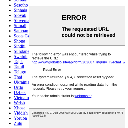
Sesotho
Sinhala
Slovak
Slovenian
Somali
Samoan
Scots Gaelic
Shona
Sindhi
Sundanese
Swahili
Tajik
Tamil
Telugu
Thai
Ukrainian
Urdu
Uzbek
Vietnamese
Welsh
Xhosa
Yiddish
Yoruba
Zulu