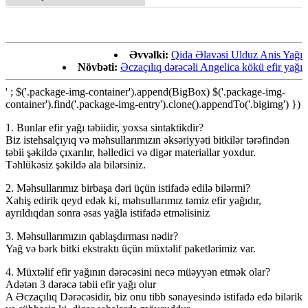
Əvvəlki:
Qida Əlavəsi Ulduz Anis Yağı
Növbəti:
Əczaçılıq dərəcəli Angelica kökü efir yağı
' ; $('.package-img-container').append(BigBox) $('.package-img-
container').find('.package-img-entry').clone().appendTo('.bigimg') })
1. Bunlar efir yağı təbiidir, yoxsa sintaktikdir?
Biz istehsalçıyıq və məhsullarımızın əksəriyyəti bitkilər tərəfindən
təbii şəkildə çıxarılır, həlledici və digər materiallar yoxdur.
Təhlükəsiz şəkildə ala bilərsiniz.
2. Məhsullarımız birbaşa dəri üçün istifadə edilə bilərmi?
Xahiş edirik qeyd edək ki, məhsullarımız təmiz efir yağıdır,
ayrıldıqdan sonra əsas yağla istifadə etməlisiniz
3. Məhsullarımızın qablaşdırması nədir?
Yağ və bərk bitki ekstraktı üçün müxtəlif paketlərimiz var.
4. Müxtəlif efir yağının dərəcəsini necə müəyyən etmək olar?
Adətən 3 dərəcə təbii efir yağı olur
A Əczaçılıq Dərəcəsidir, biz onu tibb sənayesində istifadə edə bilərik