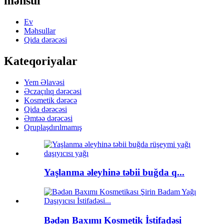
məhsul
Ev
Məhsullar
Qida dərəcəsi
Kateqoriyalar
Yem Əlavəsi
Əczaçılıq dərəcəsi
Kosmetik dərəcə
Qida dərəcəsi
Əmtəə dərəcəsi
Qruplaşdırılmamış
Yaşlanma əleyhinə təbii buğda q...
Bədən Baxımı Kosmetik İstifadəsi