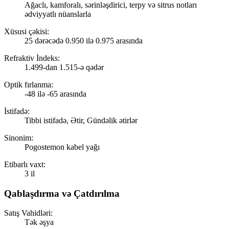
Ağaclı, kamforalı, sərinləşdirici, terpy və sitrus notları
ədviyyatlı nüanslarla
Xüsusi çəkisi:
25 dərəcədə 0.950 ilə 0.975 arasında
Refraktiv İndeks:
1.499-dan 1.515-ə qədər
Optik fırlanma:
-48 ilə -65 arasında
İstifadə:
Tibbi istifadə, Ətir, Gündəlik ətirlər
Sinonim:
Pogostemon kabel yağı
Etibarlı vaxt:
3 il
Qablaşdırma və Çatdırılma
Satış Vahidləri:
Tək əşya