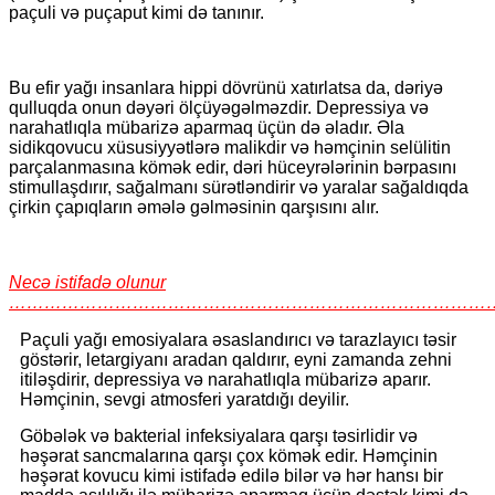
paçuli və puçaput kimi də tanınır.
Bu efir yağı insanlara hippi dövrünü xatırlatsa da, dəriyə
qulluqda onun dəyəri ölçüyəgəlməzdir. Depressiya və
narahatlıqla mübarizə aparmaq üçün də əladır. Əla
sidikqovucu xüsusiyyətlərə malikdir və həmçinin selülitin
parçalanmasına kömək edir, dəri hüceyrələrinin bərpasını
stimullaşdırır, sağalmanı sürətləndirir və yaralar sağaldıqda
çirkin çapıqların əmələ gəlməsinin qarşısını alır.
Necə istifadə olunur
………………………………………………………………………
Paçuli yağı emosiyalara əsaslandırıcı və tarazlayıcı təsir
göstərir, letargiyanı aradan qaldırır, eyni zamanda zehni
itiləşdirir, depressiya və narahatlıqla mübarizə aparır.
Həmçinin, sevgi atmosferi yaratdığı deyilir.
Göbələk və bakterial infeksiyalara qarşı təsirlidir və
həşərat sancmalarına qarşı çox kömək edir. Həmçinin
həşərat kovucu kimi istifadə edilə bilər və hər hansı bir