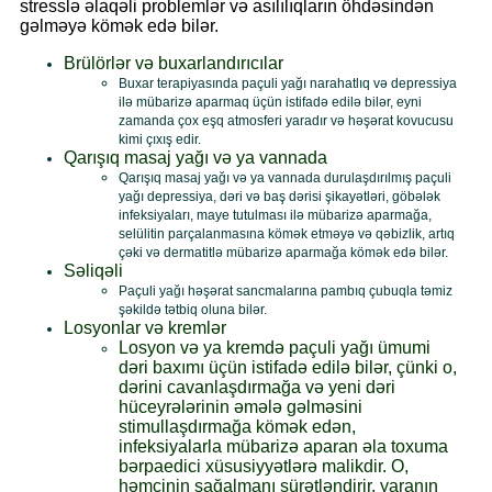
stresslə əlaqəli problemlər və asılılıqların öhdəsindən
gəlməyə kömək edə bilər.
Brülörlər və buxarlandırıcılar
Buxar terapiyasında paçuli yağı narahatlıq və depressiya
ilə mübarizə aparmaq üçün istifadə edilə bilər, eyni
zamanda çox eşq atmosferi yaradır və həşərat kovucusu
kimi çıxış edir.
Qarışıq masaj yağı və ya vannada
Qarışıq masaj yağı və ya vannada durulaşdırılmış paçuli
yağı depressiya, dəri və baş dərisi şikayətləri, göbələk
infeksiyaları, maye tutulması ilə mübarizə aparmağa,
selülitin parçalanmasına kömək etməyə və qəbizlik, artıq
çəki və dermatitlə mübarizə aparmağa kömək edə bilər.
Səliqəli
Paçuli yağı həşərat sancmalarına pambıq çubuqla təmiz
şəkildə tətbiq oluna bilər.
Losyonlar və kremlər
Losyon və ya kremdə paçuli yağı ümumi
dəri baxımı üçün istifadə edilə bilər, çünki o,
dərini cavanlaşdırmağa və yeni dəri
hüceyrələrinin əmələ gəlməsini
stimullaşdırmağa kömək edən,
infeksiyalarla mübarizə aparan əla toxuma
bərpaedici xüsusiyyətlərə malikdir. O,
həmçinin sağalmanı sürətləndirir, yaranın