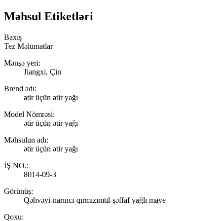
Məhsul Etiketləri
Baxış
Tez Məlumatlar
Mənşə yeri:
Jiangxi, Çin
Brend adı:
ətir üçün ətir yağı
Model Nömrəsi:
ətir üçün ətir yağı
Məhsulun adı:
ətir üçün ətir yağı
İŞ NO.:
8014-09-3
Görünüş:
Qəhvəyi-narıncı-qırmızımtıl-şəffaf yağlı maye
Qoxu: